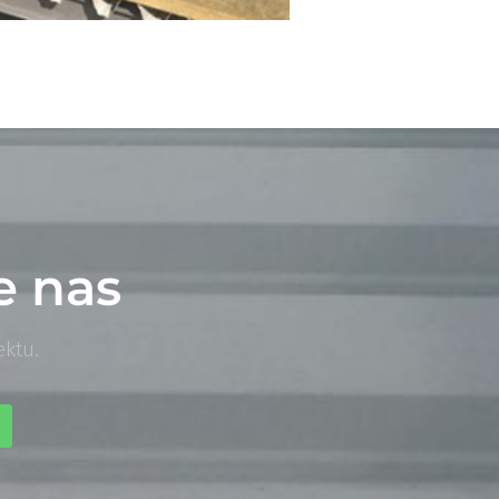
e nas
ktu.