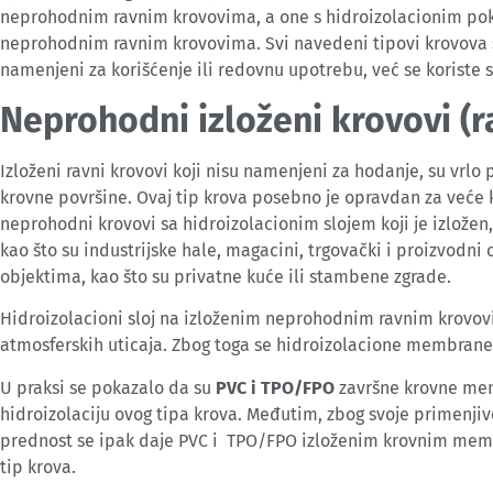
neprohodnim ravnim krovovima, a one s hidroizolacionim po
neprohodnim ravnim krovovima. Svi navedeni tipovi krovova slu
namenjeni za korišćenje ili redovnu upotrebu, već se koriste 
Neprohodni izloženi krovovi (r
Izloženi ravni krovovi koji nisu namenjeni za hodanje, su vrlo 
krovne površine. Ovaj tip krova posebno je opravdan za veće
neprohodni krovovi sa hidroizolacionim slojem koji je izložen
kao što su industrijske hale, magacini, trgovački i proizvodni
objektima, kao što su privatne kuće ili stambene zgrade.
Hidroizolacioni sloj na izloženim neprohodnim ravnim krovo
atmosferskih uticaja. Zbog toga se hidroizolacione membrane za
U praksi se pokazalo da su
PVC i TPO/FPO
završne krovne me
hidroizolaciju ovog tipa krova. Međutim, zbog svoje primenjivo
prednost se ipak daje PVC i TPO/FPO izloženim krovnim mem
tip krova.