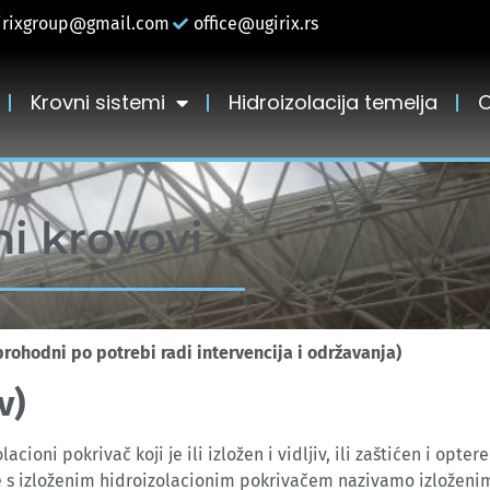
irixgroup@gmail.com
office@ugirix.rs
Krovni sistemi
Hidroizolacija temelja
ni krovovi
prohodni po potrebi radi intervencija i održavanja)
v)
ioni pokrivač koji je ili izložen i vidljiv, ili zaštićen i opter
e s izloženim hidroizolacionim pokrivačem nazivamo izloženi