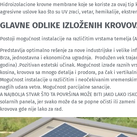
Hidroizolacione krovne membrane koje se koriste za ovaj tip kr
agresivne uslove kao što su UV zraci, vetar, hemikalije, eks
GLAVNE ODLIKE IZLOŽENIH KROVOVA
Postoji mogućnost instalacije na različitim vrstama temelja (A
Predstavlja optimalno rešenje za nove industrijske i velike in
Brza, jednostavna i ekonomična ugradnja. Produžen vek traja
godina) .Pozitivan estetski učinak. Mogućnost izrade raznih vrs
kosina, krovova sa mnogo detalja i prodora, pa čak i vertikalni
Mogućnost instalacije u različitim i neočekivanim vremenskim 
naglih udara vetra. Mogućnost parcijalne sanacije.
A NAJBOLJA STVAR ŠTO TA POVRŠINA MOŽE BITI JAKO LAKO IS
solarnih panela, jer svako može da se popne očisti ili zameni 
krovova gde nije lako za rad.