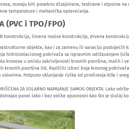
ova, moraju biti posebno dizajnirane, testirane i otporne na r
tremne temperature i mehanička opterećenja.
 (PVC i TPO/FPO)
B konstrukcija, limena nosiva konstrukcija, drvena konstrukcija
frastrukturne objekte, kao i za zamenu ili sanaciju postojećih
nja hidroizolacionog pokrivača sa ispravnim održavanjem (viš
ta krovova u smislu zakrivljenosti krovnih površina, malih i ve
h krovnih površina itd. Različiti izbori boja krovnog pokrivača
uslovima. Potpuno uklanjanje rizika od prodiranja kiše i sneg
KORIŠĆENA ZA SOLARNO NAPAJANJE SAMOG OBJEKTA. Lako održa
dotrajao panel lako i bez velike opasnosni kao što je slučaj ko