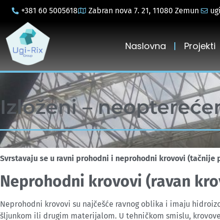
+381 60 5005618
Zabran nova 7. 21, 11080 Zemun
ug
Naslovna
Projekti
Izloženi – neoptereće
Svrstavaju se u ravni prohodni i neprohodni krovovi (tačnije 
Neprohodni krovovi (ravan kro
Neprohodni krovovi su najčešće ravnog oblika i imaju hidroizolac
šljunkom ili drugim materijalom. U tehničkom smislu, krovov