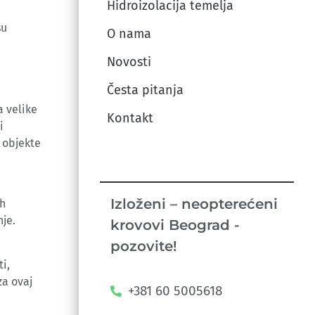
Hidroizolacija temelja
su
O nama
Novosti
Česta pitanja
a velike
Kontakt
i
 objekte
Izloženi – neopterećeni
ih
nje.
krovovi Beograd -
pozovite!
i,
a ovaj
+381 60 5005618