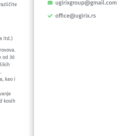
ugirixgroup@gmail.com
azličite
office@ugirix.rs
 itd.)
 krovova.
e od 30
likih
.
a, kao i
vanje
d kosih