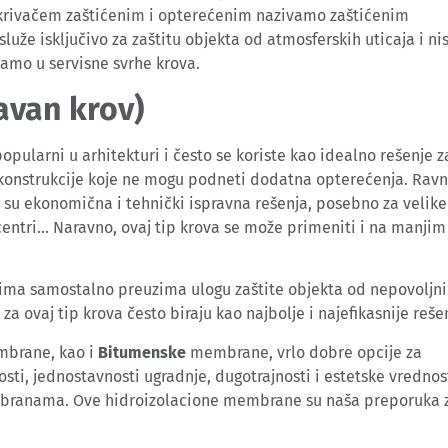
krivačem zaštićenim i opterećenim nazivamo zaštićenim
že isključivo za zaštitu objekta od atmosferskih uticaja i ni
samo u servisne svrhe krova.
avan krov)
popularni u arhitekturi i često se koriste kao idealno rešenje z
 konstrukcije koje ne mogu podneti dodatna opterećenja. Ravn
, su ekonomična i tehnički ispravna rešenja, posebno za velike
 centri… Naravno, ovaj tip krova se može primeniti i na manjim
vima samostalno preuzima ulogu zaštite objekta od nepovoljn
 ovaj tip krova često biraju kao najbolje i najefikasnije reše
mbrane, kao i
Bitumenske
membrane, vrlo dobre opcije za
sti, jednostavnosti ugradnje, dugotrajnosti i estetske vrednost
branama. Ove hidroizolacione membrane su naša preporuka z