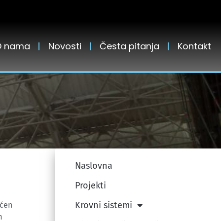
O nama
Novosti
Česta pitanja
Kontakt
Naslovna
Projekti
Krovni sistemi
ećen
m