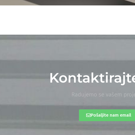
Kontaktirajt
Radujemo se vašem proje
Pošaljite nam email