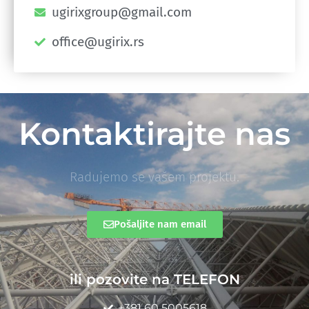
ugirixgroup@gmail.com
office@ugirix.rs
Kontaktirajte nas
Radujemo se vašem projektu.
Pošaljite nam email
ili pozovite na TELEFON
+381 60 5005618