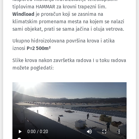
tiplovima HAMMAR za krovni trapezni lim.
Windload
je proračun koji se zasnima na
klimatskim promenama mesta na kojem se nalazi
sami objekat, prati se sama jačina i oluja vetrova.
Ukupno hidroizolovana površina krova i atika
iznosi
P=2 500m
²
Slike krova nakon završetka radova I u toku radova
možete pogledati: