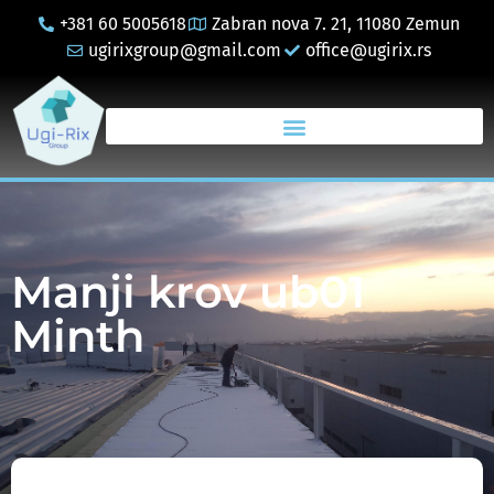
+381 60 5005618
Zabran nova 7. 21, 11080 Zemun
ugirixgroup@gmail.com
office@ugirix.rs
Manji krov ub01
Minth