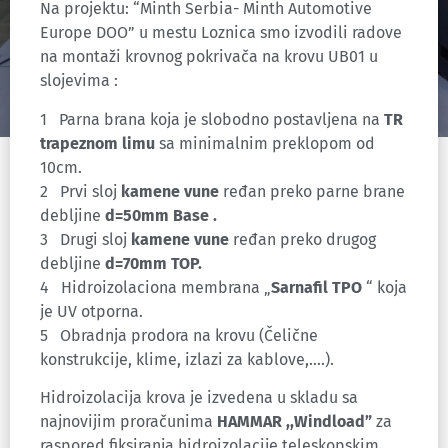
Na projektu: “Minth Serbia- Minth Automotive
Europe DOO
” u mestu Loznica smo izvodili radove
na montaži krovnog pokrivača na krovu UB01 u
slojevima :
1 Parna brana koja je slobodno postavljena na
TR
trapeznom limu
sa minimalnim preklopom od
10cm.
2 Prvi sloj
kamene vune
ređan preko parne brane
debljine
d=50mm Base .
3 Drugi sloj
kamene vune
ređan preko drugog
debljine
d=70mm TOP.
4 Hidroizolaciona membrana „
Sarnafil TPO
“ koja
je UV otporna.
5 Obradnja prodora na krovu (Čelične
konstrukcije, klime, izlazi za kablove,….).
Hidroizolacija krova je izvedena u skladu sa
najnovijim proračunima
HAMMAR ,,Windload”
za
raspored fiksiranja hidroizolacije teleskopskim