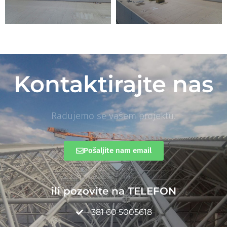
Kontaktirajte nas
Radujemo se vašem projektu.
Pošaljite nam email
ili pozovite na TELEFON
+381 60 5005618