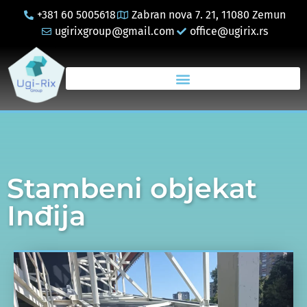
+381 60 5005618
Zabran nova 7. 21, 11080 Zemun
ugirixgroup@gmail.com
office@ugirix.rs
Stambeni objekat
Inđija