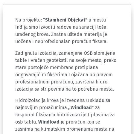
Na projektu: “
Stambeni Objekat
” u mestu
Inđija smo izvodili radove na sanaciji loše
urađenog krova. Znatna ušteda materija je
uočena I neprofesionalan proraćun fiksera.
Zadignuta izolacija, zamenjene OSB slomljene
table I vraćen geotekstil na svoje mesto, preko
stare postojeće membrane pretiplana
odgovarajićim fikserima I ojačana po pravom
profesionalnom proračunu, završena hidro-
izolacija sa stripovima na to potrebna mesta.
Hidroizolacija krova je izvedena u skladu sa
najnovijim proračunima
,,Windload
” za
raspored fiksiranja hidroizolacije tiplovima za
osb tablu.
Windload
je proračun koji se
zasnima na klimatskim promenama mesta na